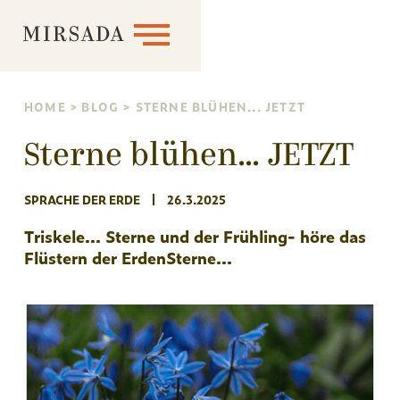
MIRSADA
HOME
>
BLOG
>
STERNE BLÜHEN... JETZT
Sterne blühen... JETZT
SPRACHE DER ERDE
26.3.2025
Triskele... Sterne und der Frühling- höre das
Flüstern der ErdenSterne...