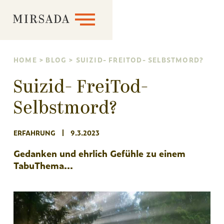
MIRSADA
HOME
>
BLOG
>
SUIZID- FREITOD- SELBSTMORD?
Suizid- FreiTod-
Selbstmord?
ERFAHRUNG
9.3.2023
Gedanken und ehrlich Gefühle zu einem
TabuThema...